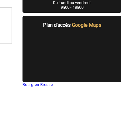
Du Lundi au vendredi
9h00 - 18h00
Plan d'accès
Google Maps
Bourg-en-Bresse
Saint-Quentin
Montluçon
Manosque
Gap
Nice
Annonay
Charleville-Mézières
Pamiers
Troyes
Narbonne
Rodez