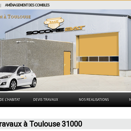
AMÉNAGEMENT DES COMBLES
|
n à
Toulouse
DE L'HABITAT
DEVIS TRAVAUX
NOS REALISATIONS
travaux à Toulouse 31000