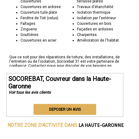
couvertures
terrasse plates
Couvertures en ardoise
Travaux d'étanchéité
Couverture tuile plate
Isolation thermique
Fenêtre de Toit (velux)
Isolation par l'extérieur
Faîtages
Couvertures en bois
Zinguerie
Façades en ardoises
Gouttières
Charpentes
Couvertures en acier
Amélioration de l'habitat
Que ce soit pour des réparations de toiture, des installations, de
l'entretien ou de l'isolation, Socorebat 31 est votre partenaire de
confiance. Contactez-nous pour discuter de vos besoins en
couverture et découvrez comment nous pouvons protéger ce qui
compte le plus pour vous sous un toit solide et étanche.
SOCOREBAT, Couvreur dans la Haute-
Socorebat 31 - Protéger ce qui vous est cher, toit après toit.
Garonne
Voir tous les avis clients
DEPOSER UN AVIS
LA HAUTE-GARONNE
NOTRE ZONE D'ACTIVITE DANS