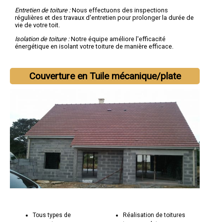
Entretien de toiture :
Nous effectuons des inspections
régulières et des travaux d'entretien pour prolonger la durée de
vie de votre toit.
Isolation de toiture :
Notre équipe améliore l'efficacité
énergétique en isolant votre toiture de manière efficace.
Pourquoi choisir Socorebat 31 pour vos besoins en couverture
:
Couverture en Tuile mécanique/plate
Expertise technique :
Notre équipe d'artisans couvreurs
possède une connaissance approfondie des matériaux et des
techniques de toiture.
Engagement envers la qualité :
Socorebat 31 s'engage à fournir
des toits solides et étanches, en respectant les normes de
qualité les plus strictes.
Réactivité et service personnalisé :
Nous répondons
rapidement à vos besoins en matière de réparation de toiture
et nous adaptons nos services à vos exigences spécifiques.
Tous types de
Réalisation de toitures