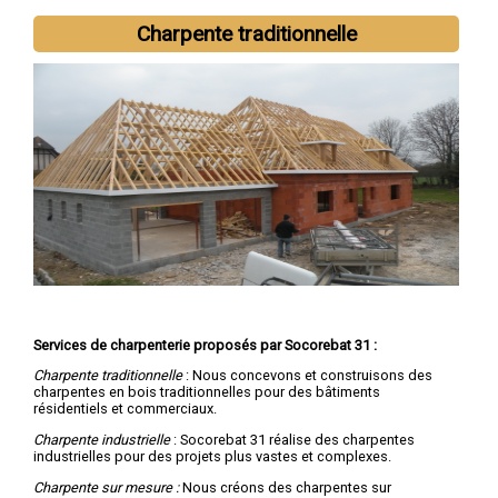
Nous intervenons aussi dans les villes suivantes :
Toulouse
,
Charpente traditionnelle
Colomiers
,
Tournefeuille
,
Muret
,
Blagnac
,
Cugnaux
,
Plaisance-
du-Touch
,
Balma
,
Ramonville-Saint-Agne
,
Saint-Gaudens
Services de charpenterie proposés par Socorebat 31 :
Charpente traditionnelle
: Nous concevons et construisons des
charpentes en bois traditionnelles pour des bâtiments
résidentiels et commerciaux.
Charpente industrielle
: Socorebat 31 réalise des charpentes
industrielles pour des projets plus vastes et complexes.
Charpente sur mesure :
Nous créons des charpentes sur