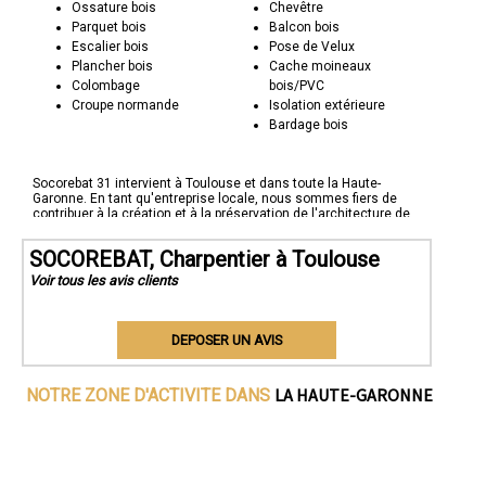
Ossature bois
Chevêtre
Parquet bois
Balcon bois
Escalier bois
Pose de Velux
Plancher bois
Cache moineaux
Colombage
bois/PVC
Croupe normande
Isolation extérieure
Bardage bois
Socorebat 31 intervient à Toulouse et dans toute la Haute-
Garonne. En tant qu'entreprise locale, nous sommes fiers de
contribuer à la création et à la préservation de l'architecture de
notre région.
SOCOREBAT, Charpentier à Toulouse
Que ce soit pour des projets de charpente traditionnelle,
industrielle, sur mesure ou de restauration, Socorebat 31 est
Voir tous les avis clients
votre partenaire de confiance. Contactez-nous pour discuter de
vos besoins en charpenterie et découvrez comment nous
pouvons façonner des structures d'excellence qui dureront des
générations. Socorebat 31 - Façonner le bois, bâtir l'avenir.
DEPOSER UN AVIS
LA HAUTE-GARONNE
NOTRE ZONE D'ACTIVITE DANS