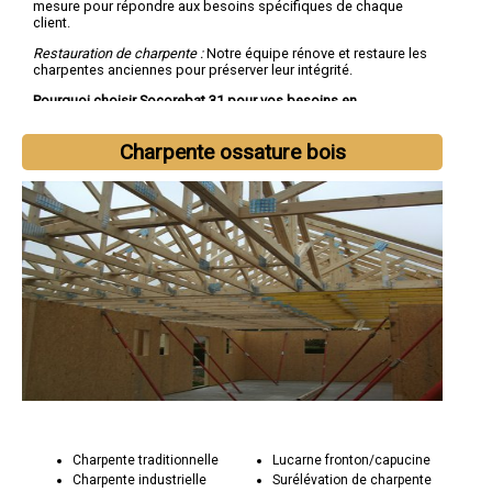
mesure pour répondre aux besoins spécifiques de chaque
client.
Restauration de charpente :
Notre équipe rénove et restaure les
charpentes anciennes pour préserver leur intégrité.
Pourquoi choisir Socorebat 31 pour vos besoins en
charpenterie :
Expertise technique :
Notre équipe d'artisans charpentiers
Charpente ossature bois
possède une connaissance approfondie des techniques
traditionnelles et modernes de charpenterie.
Engagement envers la qualité :
Socorebat 31 s'engage à fournir
des structures en bois d'excellence, en respectant les normes
de qualité les plus strictes.
Créativité et personnalisation :
Nous collaborons étroitement
avec nos clients pour créer des structures uniques qui
répondent à leurs besoins et à leur style.
Charpente traditionnelle
Lucarne fronton/capucine
Charpente industrielle
Surélévation de charpente