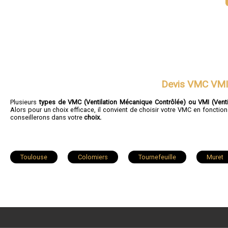
Devis VMC VMI
Plusieurs
types de VMC (Ventilation Mécanique Contrôlée) ou VMI (Ventil
Alors pour un choix efficace, il convient de choisir votre VMC en fonct
conseillerons dans votre
choix.
Toulouse
Colomiers
Tournefeuille
Muret
Ramonville-Saint-Agne
Fonsorbes
Castanet-Tolosa
Castelginest
Saint-Lys
Villeneuve-Tolosane
La Salvetat-Saint-Gilles
Aussonne
Escalquens