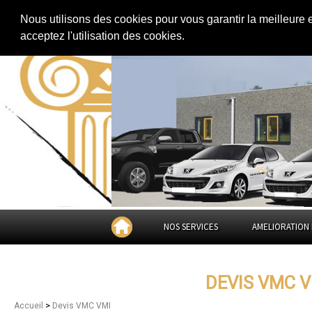
Extension de maison
|
Rénovation de maison
|
Aménagement des combles
Nous utilisons des cookies pour vous garantir la meilleure 
Devis VMC VMI à
Toulo
acceptez l'utilisation des cookies.
NOS SERVICES
AMELIORATION 
DEVIS VMC 
>
Accueil
Devis VMC VMI