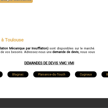
 à Toulouse
ation Mècanique par Insufflation)
sont disponibles sur le marché.
ion de vos besoins. Adressez-nous une
demande de devis,
nous vous
DEMANDES DE DEVIS VMC VMI
Blagnac
Plaisance-du-Touch
Cugnaux
n
Saint-Orens-de-Gameville
Saint-Jean
Portet-su
Pibrac
Léguevin
Aucamville
Seysses
Cornebarrieu
Saint-Alban
Fronton
Villemur-