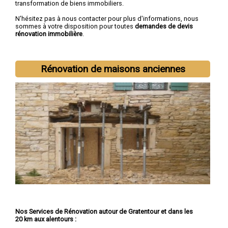
transformation de biens immobiliers.
N'hésitez pas à nous contacter pour plus d'informations, nous
sommes à votre disposition pour toutes
demandes de devis
rénovation immobilière
.
Nous intervenons aussi dans les villes suivantes :
Toulouse
,
Colomiers
,
Tournefeuille
,
Muret
,
Blagnac
,
Cugnaux
,
Plaisance-
du-Touch
,
Balma
,
Ramonville-Saint-Agne
,
Saint-Gaudens
Rénovation de maisons anciennes
Nos Services de Rénovation autour de Gratentour et dans les
20 km aux alentours :