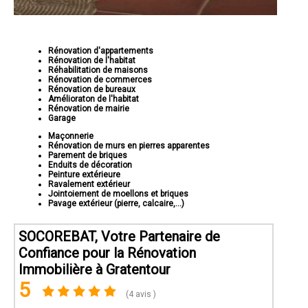
Service Personnalisé:
Nous comprenons que chaque projet est
unique, c'est pourquoi nous personnalisons nos services pour
répondre à vos besoins spécifiques.
Respect des Délais:
Nous sommes réputés pour respecter les
Rénovation d'appartements
délais convenus, vous assurant que votre projet sera terminé à
Rénovation de l'habitat
temps.
Réhabilitation de maisons
Rénovation de commerces
Rénovation de bureaux
Amélioraton de l'habitat
Rénovation de mairie
Garage
Maçonnerie
Rénovation de murs en pierres apparentes
Parement de briques
Enduits de décoration
Peinture extérieure
Ravalement extérieur
Jointoiement de moellons et briques
Pavage extérieur (pierre, calcaire,...)
SOCOREBAT, Votre Partenaire de
Pour commencer votre projet de rénovation immobilière avec
Socorebat 31, contactez-nous dès aujourd'hui. Nous sommes
Confiance pour la Rénovation
disponibles pour répondre à toutes vos questions et discuter de
Immobilière à Gratentour
vos besoins particuliers.
5
(4 avis )
Faites confiance à Socorebat 31 pour donner une nouvelle vie à