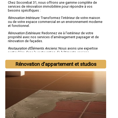
Chez Socorebat 31, nous offrons une gamme complète de
services de rénovation immobilière pour répondre à vos
besoins spécifiques :
Rénovation Intérieure:
Transformez l'intérieur de votre maison
ou de votre espace commercial en un environnement moderne
et fonctionnel.
Rénovation Extérieure:
Redonnez vie à l'extérieur de votre
propriété avec nos services d'aménagement paysager et de
rénovation de façades.
Restauration d'Éléments Anciens:
Nous avons une expertise
particulière dans la restauration de bâtiments anciens,
préservant ainsi le charme du passé tout en l'adaptant aux
besoins modernes.
Rénovation d’appartement et studios
Aménagements Personnalisés:
Nous collaborons étroitement
avec vous pour créer des espaces qui reflètent votre style et
vos besoins uniques.
Pourquoi Choisir Socorebat 31?
Qualité Supérieure:
Notre engagement envers la qualité est
inébranlable, et nous utilisons uniquement les meilleurs
matériaux et techniques pour chaque projet.
Équipe Expert:
Notre équipe de professionnels qualifiés
possède une vaste expérience dans la rénovation immobilière,
garantissant des résultats exceptionnels.