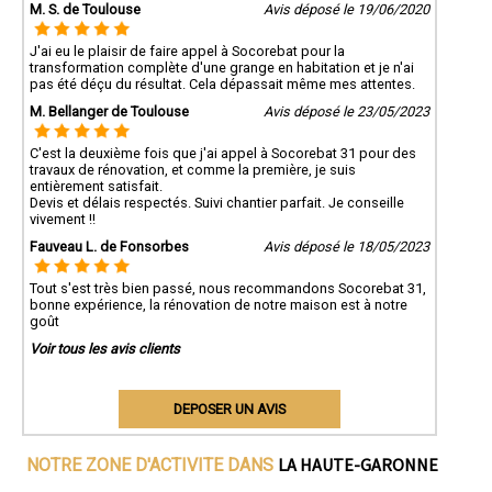
M. S. de Toulouse
votre propriété de Gratentour en Haute-Garonne.
Avis déposé le 19/06/2020
J'ai eu le plaisir de faire appel à Socorebat pour la
transformation complète d'une grange en habitation et je n'ai
pas été déçu du résultat. Cela dépassait même mes attentes.
M. Bellanger de Toulouse
Avis déposé le 23/05/2023
C'est la deuxième fois que j'ai appel à Socorebat 31 pour des
travaux de rénovation, et comme la première, je suis
entièrement satisfait.
Devis et délais respectés. Suivi chantier parfait. Je conseille
vivement !!
Fauveau L. de Fonsorbes
Avis déposé le 18/05/2023
Tout s'est très bien passé, nous recommandons Socorebat 31,
bonne expérience, la rénovation de notre maison est à notre
goût
Voir tous les avis clients
DEPOSER UN AVIS
LA HAUTE-GARONNE
NOTRE ZONE D'ACTIVITE DANS