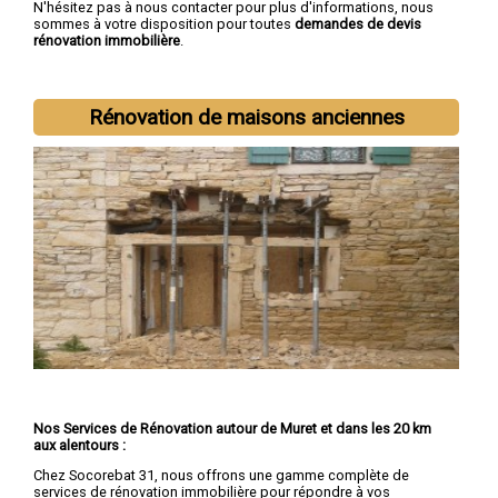
N'hésitez pas à nous contacter pour plus d'informations, nous
sommes à votre disposition pour toutes
demandes de devis
rénovation immobilière
.
Nous intervenons aussi dans les villes suivantes :
Toulouse
,
Colomiers
,
Tournefeuille
,
Muret
,
Blagnac
,
Cugnaux
,
Plaisance-
du-Touch
,
Balma
,
Ramonville-Saint-Agne
,
Saint-Gaudens
Rénovation de maisons anciennes
Nos Services de Rénovation autour de Muret et dans les 20 km
aux alentours :
Chez Socorebat 31, nous offrons une gamme complète de
services de rénovation immobilière pour répondre à vos