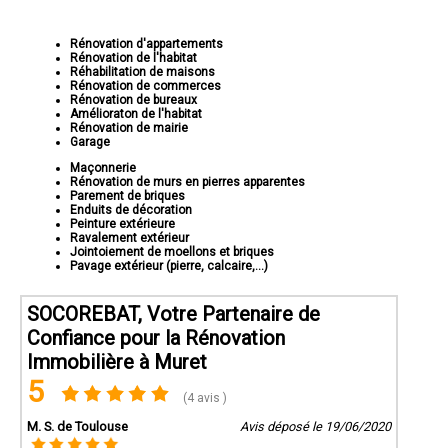
répondre à vos besoins spécifiques.
Respect des Délais:
Nous sommes réputés pour respecter les
Rénovation d'appartements
délais convenus, vous assurant que votre projet sera terminé à
Rénovation de l'habitat
temps.
Réhabilitation de maisons
Rénovation de commerces
Rénovation de bureaux
Amélioraton de l'habitat
Rénovation de mairie
Garage
Maçonnerie
Rénovation de murs en pierres apparentes
Parement de briques
Enduits de décoration
Peinture extérieure
Ravalement extérieur
Jointoiement de moellons et briques
Pavage extérieur (pierre, calcaire,...)
SOCOREBAT, Votre Partenaire de
Pour commencer votre projet de rénovation immobilière avec
Socorebat 31, contactez-nous dès aujourd'hui. Nous sommes
Confiance pour la Rénovation
disponibles pour répondre à toutes vos questions et discuter de
Immobilière à Muret
vos besoins particuliers.
5
(4 avis )
Faites confiance à Socorebat 31 pour donner une nouvelle vie à
M. S. de Toulouse
votre propriété de Muret en Haute-Garonne.
Avis déposé le 19/06/2020