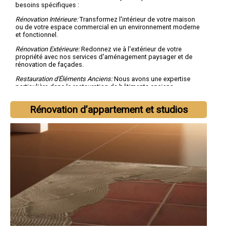
besoins spécifiques :
Rénovation Intérieure:
Transformez l'intérieur de votre maison
ou de votre espace commercial en un environnement moderne
et fonctionnel.
Rénovation Extérieure:
Redonnez vie à l'extérieur de votre
propriété avec nos services d'aménagement paysager et de
rénovation de façades.
Restauration d'Éléments Anciens:
Nous avons une expertise
particulière dans la restauration de bâtiments anciens,
préservant ainsi le charme du passé tout en l'adaptant aux
besoins modernes.
Rénovation d’appartement et studios
Aménagements Personnalisés:
Nous collaborons étroitement
avec vous pour créer des espaces qui reflètent votre style et
vos besoins uniques.
Pourquoi Choisir Socorebat 31?
Qualité Supérieure:
Notre engagement envers la qualité est
inébranlable, et nous utilisons uniquement les meilleurs
matériaux et techniques pour chaque projet.
Équipe Expert:
Notre équipe de professionnels qualifiés
possède une vaste expérience dans la rénovation immobilière,
garantissant des résultats exceptionnels.
Service Personnalisé:
Nous comprenons que chaque projet est
unique, c'est pourquoi nous personnalisons nos services pour