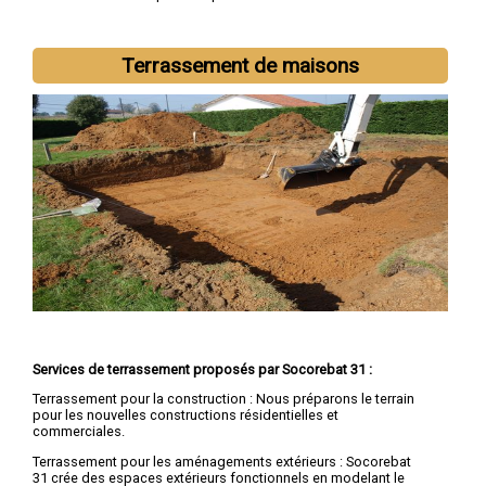
demandes de devis terrassement
Terrassement de maisons
Nous intervenons aussi dans les villes suivantes :
Toulouse
,
Colomiers
,
Tournefeuille
,
Muret
,
Blagnac
,
Cugnaux
,
Plaisance-
du-Touch
,
Balma
,
Ramonville-Saint-Agne
,
Saint-Gaudens
Services de terrassement proposés par Socorebat 31 :
Terrassement pour la construction : Nous préparons le terrain
pour les nouvelles constructions résidentielles et
commerciales.
Terrassement pour les aménagements extérieurs : Socorebat
31 crée des espaces extérieurs fonctionnels en modelant le