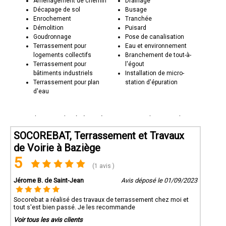
Aménagement de chemin
Drainage
Décapage de sol
Busage
Enrochement
Tranchée
Démolition
Puisard
Goudronnage
Pose de canalisation
Terrassement pour
Eau et environnement
logements collectifs
Branchement de tout-à-
Terrassement pour
l'égout
bâtiments industriels
Installation de micro-
Terrassement pour plan
station d'épuration
d'eau
Socorebat 31 est basée à Baziège et intervient dans toute la
Haute-Garonne. En tant qu'entreprise locale, nous sommes fiers
de contribuer au développement et à l'aménagement de notre
SOCOREBAT, Terrassement et Travaux
région.
de Voirie à Baziège
Contactez Socorebat 31 dès aujourd'hui :
5
Que ce soit pour des projets de terrassement pour la
(1 avis )
construction, l'aménagement extérieur, les travaux de voirie ou le
Jérome B. de Saint-Jean
déblai/remblai, Socorebat 31 est votre partenaire de confiance.
Avis déposé le 01/09/2023
Contactez-nous pour discuter de vos besoins en terrassement et
découvrez comment nous pouvons préparer le terrain pour la
Socorebat a réalisé des travaux de terrassement chez moi et
réalisation de vos projets. Socorebat 31 - Le terrassement qui
tout s'est bien passé. Je les recommande
crée des bases solides pour l'avenir.
Voir tous les avis clients