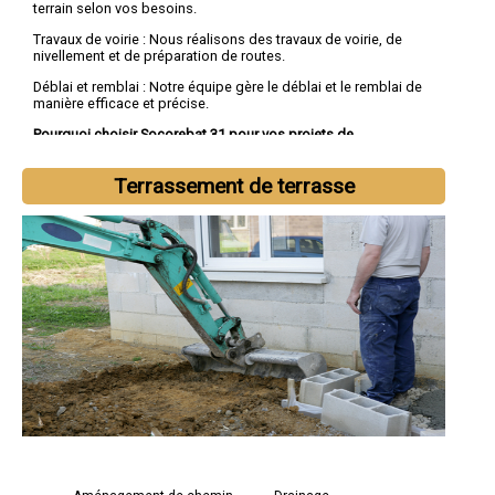
terrain selon vos besoins.
Travaux de voirie : Nous réalisons des travaux de voirie, de
nivellement et de préparation de routes.
Déblai et remblai : Notre équipe gère le déblai et le remblai de
manière efficace et précise.
Pourquoi choisir Socorebat 31 pour vos projets de
terrassement :
Expertise technique : Notre équipe d'experts possède une
Terrassement de terrasse
connaissance approfondie des techniques de terrassement et
des équipements les plus avancés.
Engagement envers la qualité : Socorebat 31 s'engage à fournir
des services de terrassement de haute qualité, en respectant
les délais et les budgets.
Responsabilité environnementale : Nous travaillons dans le
respect de l'environnement et mettons en place des pratiques
durables sur nos chantiers.