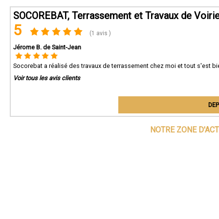
l'am
SOCOREBAT, Terrassement et Travaux de Voirie
Conta
5
Que c
(1 avis )
trava
nous
Jérome B. de Saint-Jean
prépa
bases
Socorebat a réalisé des travaux de terrassement chez moi et tout s'est 
Voir tous les avis clients
DEP
NOTRE ZONE D'ACT