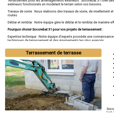
Terrassement pour les aménagements extérieurs : Socorebat 31 crée de
extérieurs fonctionnels en modelant le terrain selon vos besoins.
Travaux de voirie : Nous réalisons des travaux de voirie, de nivellement e
routes.
Déblai et remblai : Notre équipe gère le déblai et le remblai de manière ef
Pourquoi choisir Socorebat 31 pour vos projets de terrassement :
Expertise technique : Notre équipe d'experts possède une connaissanc
techniques de terrassement et des équipements les plus avancés.
Engagement envers la qualité : Socorebat 31 s'engage à fournir des serv
terrassement de haute qualité, en respectant les délais et les budgets.
Terrassement de terrasse
Responsabilité environnementale : Nous travaillons dans le respect de l
mettons en place des pratiques durables sur nos chantiers.
Socor
tant 