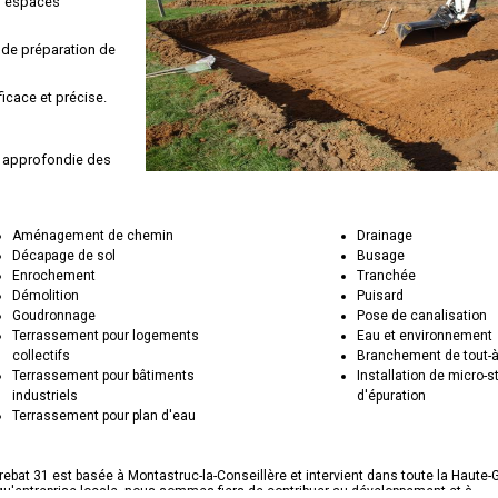
s espaces
t de préparation de
ficace et précise.
e approfondie des
ices de
Aménagement de chemin
Drainage
'environnement et
Décapage de sol
Busage
Enrochement
Tranchée
Démolition
Puisard
Goudronnage
Pose de canalisation
Terrassement pour logements
Eau et environnement
collectifs
Branchement de tout-à
Terrassement pour bâtiments
Installation de micro-s
industriels
d'épuration
Terrassement pour plan d'eau
ebat 31 est basée à Montastruc-la-Conseillère et intervient dans toute la Haute-
qu'entreprise locale, nous sommes fiers de contribuer au développement et à