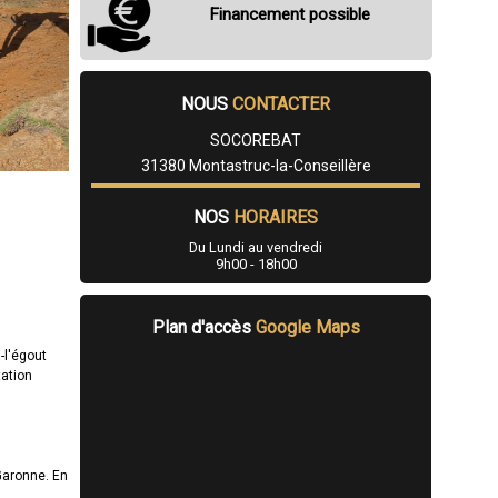
Financement possible
NOUS
CONTACTER
SOCOREBAT
31380 Montastruc-la-Conseillère
NOS
HORAIRES
Du Lundi au vendredi
9h00 - 18h00
Plan d'accès
Google Maps
-l'égout
tation
Garonne. En