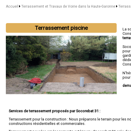
Accueil
Terrassement et Travaux de Voirie dans la Haute-Garonne
Terrass
Terrassement piscine
La s
Cons
terr
Soco
pour 
gard
dédié
Cons
N'hé
pour
dema
Nous 
Blag
Services de terrassement proposés par Socorebat 31 :
Terrassement pour la construction : Nous préparons le terrain pour les n
constructions résidentielles et commerciales.