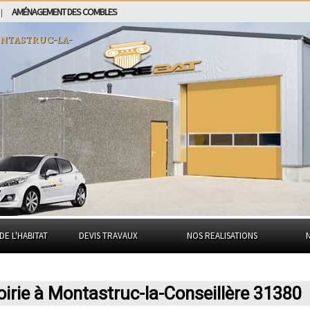
AMÉNAGEMENT DES COMBLES
|
ntastruc-la-
DE L'HABITAT
DEVIS TRAVAUX
NOS REALISATIONS
irie à Montastruc-la-Conseillère 31380