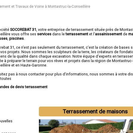
ement et Travaux de Voirie à Montastruc-la-Conseillère
ociété
SOCOREBAT 31
,
votre entreprise de terrassement
située près de Montast
eillère vous offre ses
services
dans le
terrassement
et l'
assainissement
de
ma
asses
,
piscines
.
rebat 31, ce n'est pas seulement du terrassement, c'est la création de bases 
vos projets. Nous sommes les sculpteurs de la terre, les créateurs de fondati
iens de la qualité dans chaque excavation. Notre équipe d'experts en terrasse
e à préparer le terrain pour vos rêves et projets dans la région de Montastruc-
eillère et en Haute-Garonne.
sitez pas à nous contacter pour plus d'informations, nous sommes à votre di
 toutes
ndes de devis terrassement
intervenons aussi dans les villes suivantes :
Toulouse
,
Colomiers
,
Tournefeuil
nac
,
Cugnaux
,
Plaisance-du-Touch
,
Balma
,
Ramonville-Saint-Agne
,
Saint-Gaud
Terrassement de maisons
ouvelles