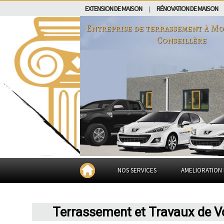
EXTENSION DE MAISON
RÉNOVATION DE MAISON
|
Entreprise de terrassement à
Mo
Conseillère
NOS SERVICES
AMELIORATION 
Terrassement et Travaux de Vo