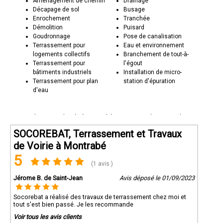
Aménagement de chemin
Drainage
Décapage de sol
Busage
Enrochement
Tranchée
Démolition
Puisard
Goudronnage
Pose de canalisation
Terrassement pour
Eau et environnement
logements collectifs
Branchement de tout-à-
Terrassement pour
l'égout
bâtiments industriels
Installation de micro-
Terrassement pour plan
station d'épuration
d'eau
Socorebat 31 est basée à Montrabé et intervient dans toute la
Haute-Garonne. En tant qu'entreprise locale, nous sommes fiers
de contribuer au développement et à l'aménagement de notre
SOCOREBAT, Terrassement et Travaux
région.
de Voirie à Montrabé
Contactez Socorebat 31 dès aujourd'hui :
5
Que ce soit pour des projets de terrassement pour la
(1 avis )
construction, l'aménagement extérieur, les travaux de voirie ou le
Jérome B. de Saint-Jean
déblai/remblai, Socorebat 31 est votre partenaire de confiance.
Avis déposé le 01/09/2023
Contactez-nous pour discuter de vos besoins en terrassement et
découvrez comment nous pouvons préparer le terrain pour la
Socorebat a réalisé des travaux de terrassement chez moi et
réalisation de vos projets. Socorebat 31 - Le terrassement qui
tout s'est bien passé. Je les recommande
crée des bases solides pour l'avenir.
Voir tous les avis clients