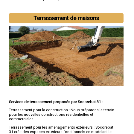
demandes de devis terrassement
Terrassement de maisons
Nous intervenons aussi dans les villes suivantes :
Toulouse
,
Colomiers
,
Tournefeuille
,
Muret
,
Blagnac
,
Cugnaux
,
Plaisance-
du-Touch
,
Balma
,
Ramonville-Saint-Agne
,
Saint-Gaudens
Services de terrassement proposés par Socorebat 31 :
Terrassement pour la construction : Nous préparons le terrain
pour les nouvelles constructions résidentielles et
commerciales.
Terrassement pour les aménagements extérieurs : Socorebat
31 crée des espaces extérieurs fonctionnels en modelant le