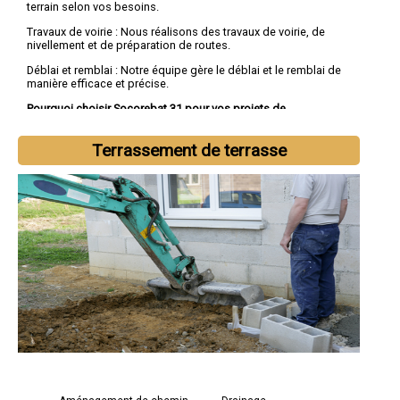
terrain selon vos besoins.
Travaux de voirie : Nous réalisons des travaux de voirie, de
nivellement et de préparation de routes.
Déblai et remblai : Notre équipe gère le déblai et le remblai de
manière efficace et précise.
Pourquoi choisir Socorebat 31 pour vos projets de
terrassement :
Expertise technique : Notre équipe d'experts possède une
Terrassement de terrasse
connaissance approfondie des techniques de terrassement et
des équipements les plus avancés.
Engagement envers la qualité : Socorebat 31 s'engage à fournir
des services de terrassement de haute qualité, en respectant
les délais et les budgets.
Responsabilité environnementale : Nous travaillons dans le
respect de l'environnement et mettons en place des pratiques
durables sur nos chantiers.