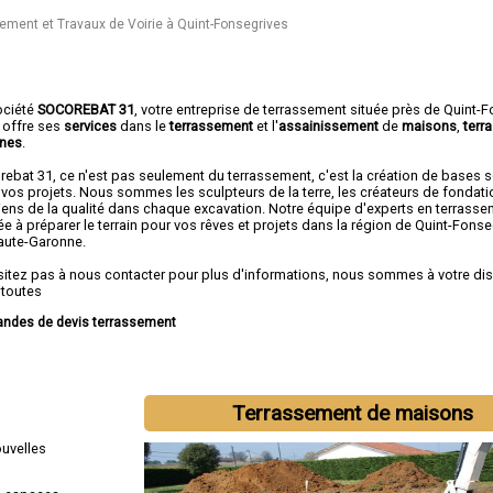
ement et Travaux de Voirie à Quint-Fonsegrives
ociété
SOCOREBAT 31
,
votre entreprise de terrassement
située près de Quint-F
 offre ses
services
dans le
terrassement
et l'
assainissement
de
maisons
,
terr
ines
.
rebat 31, ce n'est pas seulement du terrassement, c'est la création de bases 
vos projets. Nous sommes les sculpteurs de la terre, les créateurs de fondati
iens de la qualité dans chaque excavation. Notre équipe d'experts en terrasse
e à préparer le terrain pour vos rêves et projets dans la région de Quint-Fonse
aute-Garonne.
sitez pas à nous contacter pour plus d'informations, nous sommes à votre di
 toutes
ndes de devis terrassement
intervenons aussi dans les villes suivantes :
Toulouse
,
Colomiers
,
Tournefeuil
nac
,
Cugnaux
,
Plaisance-du-Touch
,
Balma
,
Ramonville-Saint-Agne
,
Saint-Gaud
Terrassement de maisons
ouvelles