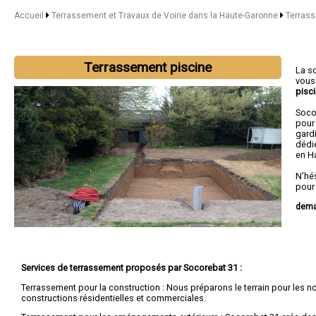
Accueil
Terrassement et Travaux de Voirie dans la Haute-Garonne
Terrass
Terrassement piscine
La s
vous
pisc
Soco
pour 
gard
dédié
en H
N'hé
pour
dema
Nous 
Blag
Services de terrassement proposés par Socorebat 31 :
Terrassement pour la construction : Nous préparons le terrain pour les n
constructions résidentielles et commerciales.