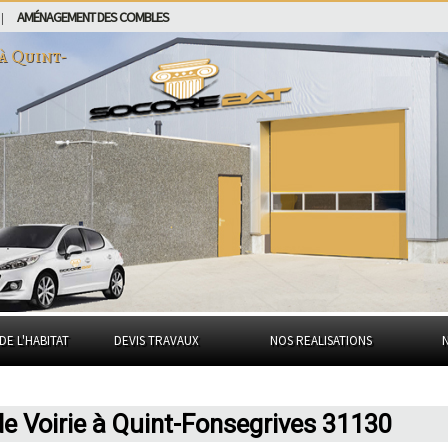
AMÉNAGEMENT DES COMBLES
|
 à
Quint-
DE L'HABITAT
DEVIS TRAVAUX
NOS REALISATIONS
e Voirie à Quint-Fonsegrives 31130