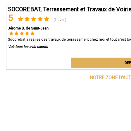
notre
SOCOREBAT, Terrassement et Travaux de Voirie
Conta
5
Que c
(1 avis )
trava
nous
Jérome B. de Saint-Jean
prépa
bases
Socorebat a réalisé des travaux de terrassement chez moi et tout s'est 
Voir tous les avis clients
DEP
NOTRE ZONE D'ACT