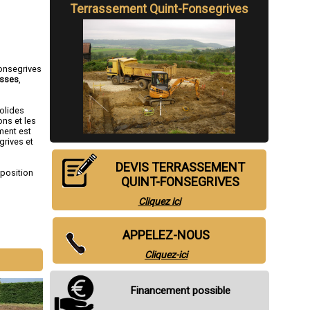
Terrassement Quint-Fonsegrives
onsegrives
asses
,
solides
ons et les
ment est
grives et
DEVIS TERRASSEMENT
sposition
QUINT-FONSEGRIVES
Cliquez ici
APPELEZ-NOUS
le
,
Muret
,
ens
Cliquez-ici
Financement possible