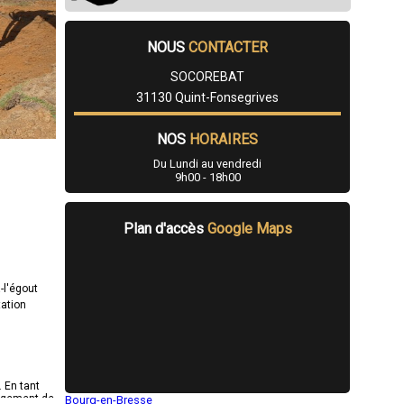
NOUS
CONTACTER
SOCOREBAT
31130 Quint-Fonsegrives
NOS
HORAIRES
Du Lundi au vendredi
9h00 - 18h00
Plan d'accès
Google Maps
-l'égout
tation
 En tant
nagement de
Bourg-en-Bresse