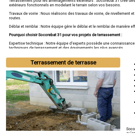
Terrassement pour les aménagements extérieurs : Socorebat 31 crée de
extérieurs fonctionnels en modelant le terrain selon vos besoins.
Travaux de voirie : Nous réalisons des travaux de voirie, de nivellement e
routes.
Déblai et remblai : Notre équipe gère le déblai et le remblai de manière ef
Pourquoi choisir Socorebat 31 pour vos projets de terrassement :
Expertise technique : Notre équipe d'experts possède une connaissanc
techniques de terrassement et des équipements les plus avancés.
Engagement envers la qualité : Socorebat 31 s'engage à fournir des serv
terrassement de haute qualité, en respectant les délais et les budgets.
Terrassement de terrasse
Responsabilité environnementale : Nous travaillons dans le respect de l
mettons en place des pratiques durables sur nos chantiers.
Socor
qu'e