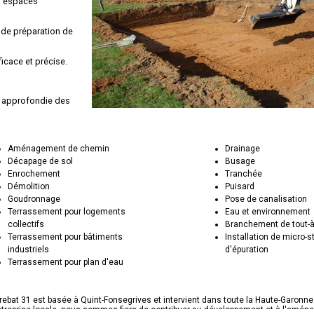
s espaces
t de préparation de
ficace et précise.
e approfondie des
ices de
Aménagement de chemin
Drainage
'environnement et
Décapage de sol
Busage
Enrochement
Tranchée
Démolition
Puisard
Goudronnage
Pose de canalisation
Terrassement pour logements
Eau et environnement
collectifs
Branchement de tout-à
Terrassement pour bâtiments
Installation de micro-s
industriels
d'épuration
Terrassement pour plan d'eau
ebat 31 est basée à Quint-Fonsegrives et intervient dans toute la Haute-Garonne.
ntreprise locale, nous sommes fiers de contribuer au développement et à l'amé